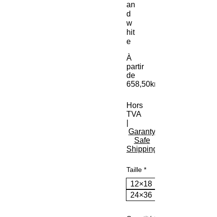
an
d
w
hit
e
À
partir
de
658,50kr
Prix promotionnel
Hors
TVA
|
Garanty
Safe
Shipping
Taille
*
12×18
24×36