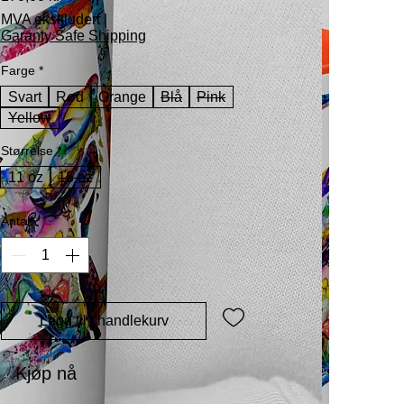
MVA ekskludert
|
Garanty Safe Shipping
Farge
*
Svart
Rød
Orange
Blå
Pink
Yellow
Størrelse
*
11 oz
15 oz
Antall
*
Legg til i handlekurv
Kjøp nå