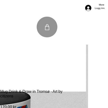
More
Logg inn
Mug Drink & Draw in Tromsø - Art by
citizens
Pris
170,00 kr