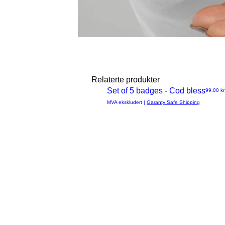
Relaterte produkter
Set of 5 badges - Cod bless
Pris
99,00 kr
Hurtigvisning
MVA ekskludert
|
Garanty Safe Shipping