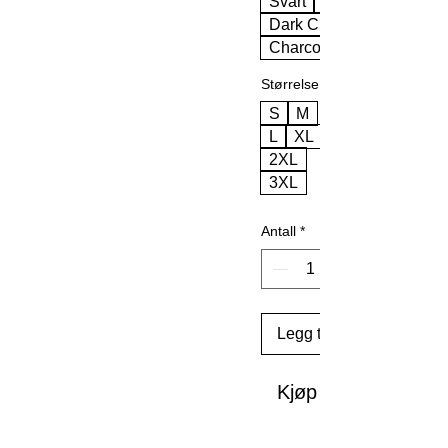
Svart
Dark Chocolate
Charcoal
Størrelse
S
M
L
XL
2XL
3XL
Antall
*
Legg til i handlekurv
Kjøp nå