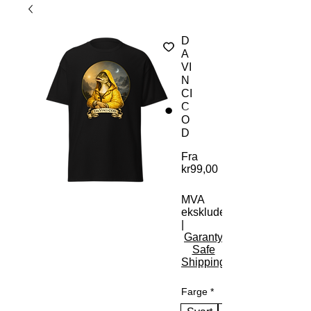
D
A
VI
N
CI
C
O
D
Fra
kr99,00
Salgspris
MVA
ekskludert
|
Garanty
Safe
Shipping
Farge
*