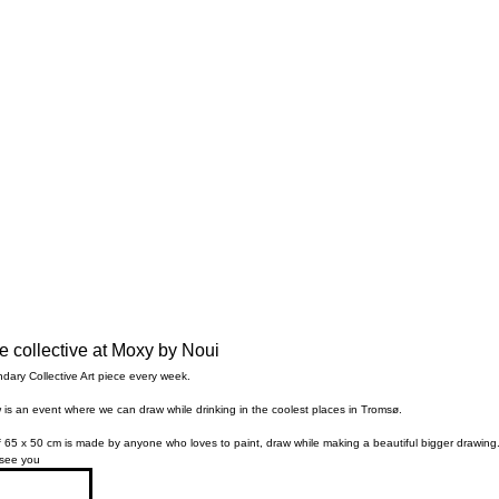
collective at Moxy by Noui
ndary Collective Art piece every week.
is an event where we can draw while drinking in the coolest places in Tromsø.
of 65 x 50 cm is made by anyone who loves to paint, draw while making a beautiful bigger drawing
 see you