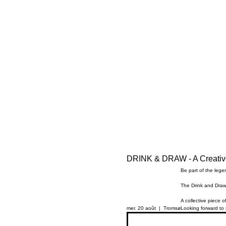
DRINK & DRAW - A Creative 
Be part of the lege
The Drink and Draw 
A collective piece 
mer. 20 août
  |  
Tromsø
Looking forward to