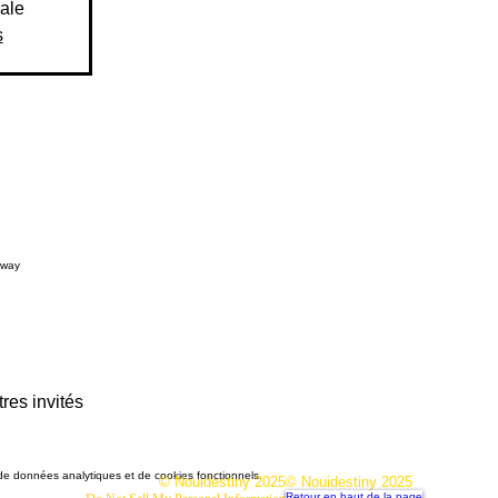
sale
s
rway
tres invités
e données analytiques et de cookies fonctionnels.
© Nouidestiny 2025
© Nouidestiny 2025
Retour en haut de la page