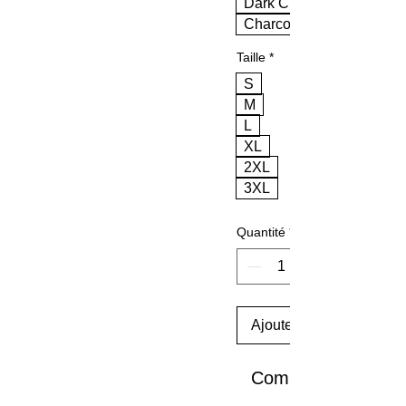
Dark Chocolate
Charcoal
Taille
*
S
M
L
XL
2XL
3XL
Quantité
*
Ajouter au panier
Commander et pay