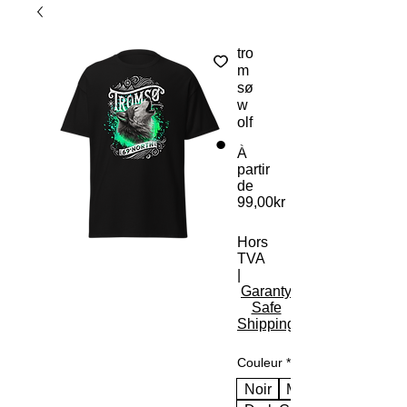
tro
m
sø
w
olf
À
partir
de
99,00kr
Prix promotionnel
Hors
TVA
|
Garanty
Safe
Shipping
Couleur
*
Noir
Marine