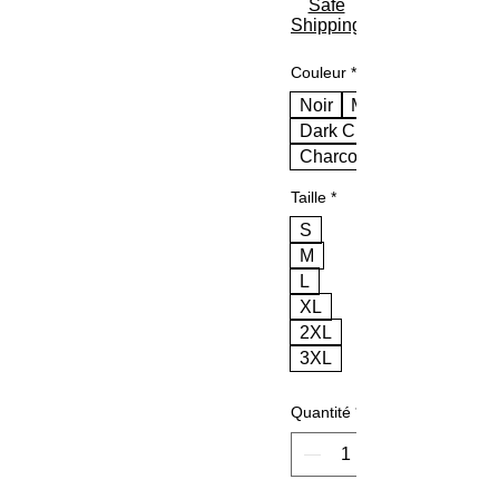
Safe
Shipping
Couleur
*
Noir
Marine
Dark Chocolate
Charcoal
Taille
*
S
M
L
XL
2XL
3XL
Quantité
*